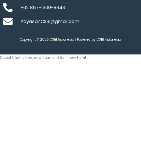
+62 857-1300-8943
YayasanCSBI@gmail.com
Copyright © 2026 CSBI Indonesia | Powered by CSBI Indonesia
Social Chat is free, download and try it now
here!