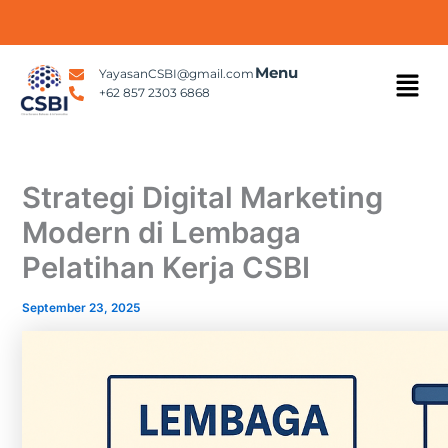
Skip
to
content
Menu
Menu
YayasanCSBI@gmail.com
+62 857 2303 6868
Strategi Digital Marketing
Modern di Lembaga
Pelatihan Kerja CSBI
September 23, 2025