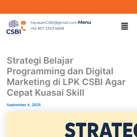
Skip
to
content
Menu
Menu
YayasanCSBI@gmail.com
+62 857 2303 6868
Strategi Belajar
Programming dan Digital
Marketing di LPK CSBI Agar
Cepat Kuasai Skill
September 4, 2025