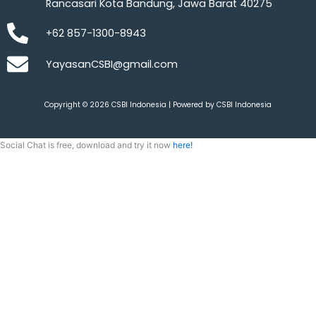
Rancasari Kota Bandung, Jawa Barat 40275
+62 857-1300-8943
YayasanCSBI@gmail.com
Copyright © 2026 CSBI Indonesia | Powered by CSBI Indonesia
Social Chat is free, download and try it now
here!