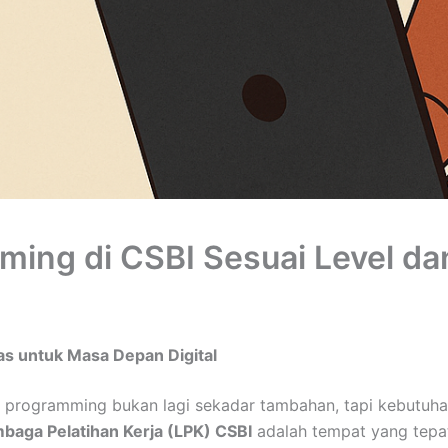
mming di CSBI Sesuai Level d
as untuk Masa Depan Digital
an programming bukan lagi sekadar tambahan, tapi kebutuhan
baga Pelatihan Kerja (LPK) CSBI
adalah tempat yang tepa