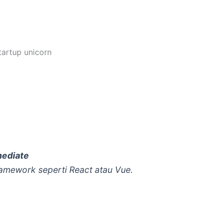
tartup unicorn
mediate
ramework seperti React atau Vue.