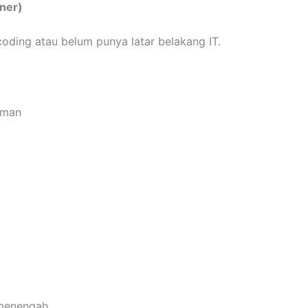
ner)
oding atau belum punya latar belakang IT.
aman
 menengah