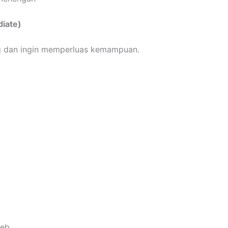
iate)
g dan ingin memperluas kemampuan.
web