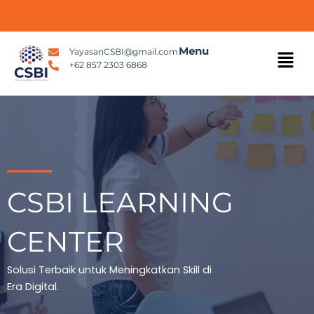
Skip
to
content
Menu
Menu
YayasanCSBI@gmail.com
+62 857 2303 6868
CSBI LEARNING
CENTER
Solusi Terbaik untuk Meningkatkan Skill di
Era Digital.